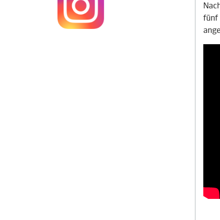
Nach
fünf
ange