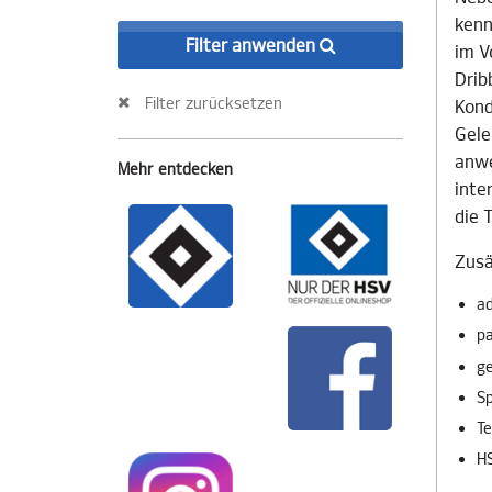
kenn
Filter anwenden
im V
Drib
Filter zurücksetzen
Kond
Gele
anwe
Mehr entdecken
inte
die 
Zusä
ad
pa
g
Sp
Te
HS