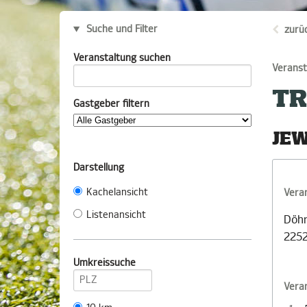
Suche und Filter
zurü
Veranstaltung suchen
Veranst
TR
Gastgeber filtern
JEW
Darstellung
Kachelansicht
Vera
Listenansicht
Döhr
225
Umkreissuche
Vera