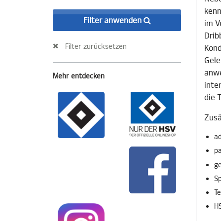
kenn
Filter anwenden
im V
Drib
Filter zurücksetzen
Kond
Gele
anwe
Mehr entdecken
inte
die 
Zusä
ad
pa
g
Sp
Te
HS