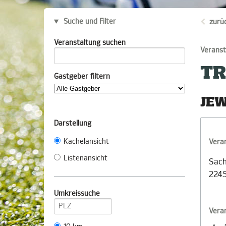
Suche und Filter
zurü
Veranstaltung suchen
Veranst
TR
Gastgeber filtern
JEW
Darstellung
Kachelansicht
Vera
Listenansicht
Sac
224
Umkreissuche
Vera