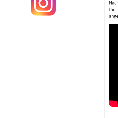
Nach
fünf
ange