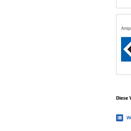
Ansp
Diese 
We