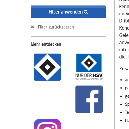
kenn
Filter anwenden
im V
Drib
Filter zurücksetzen
Kond
Gele
anwe
Mehr entdecken
inte
die 
Zusä
ad
pa
g
Sp
Te
HS