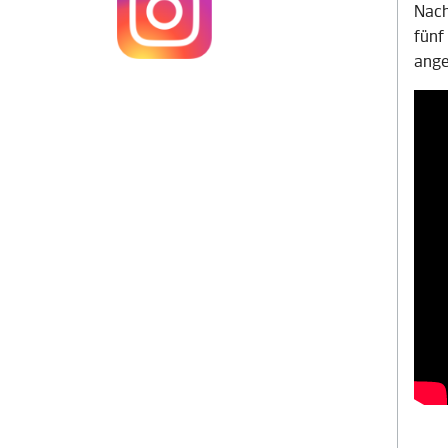
Nach
fünf
ange