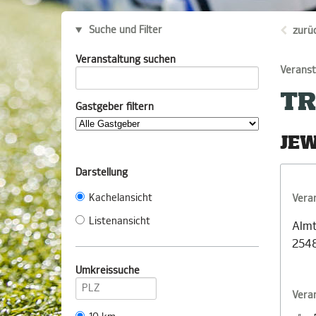
Suche und Filter
zurü
Veranstaltung suchen
Veranst
TR
Gastgeber filtern
JEW
Darstellung
Kachelansicht
Vera
Listenansicht
Alm
254
Umkreissuche
Vera