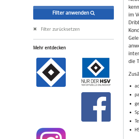
kenn
Filter anwenden
im V
Drib
Filter zurücksetzen
Kond
Gele
anwe
Mehr entdecken
inte
die 
Zusä
ad
pa
g
Sp
Te
HS