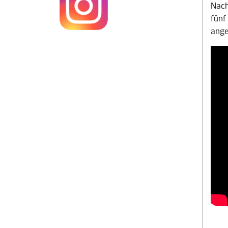
Nach
fünf
ange