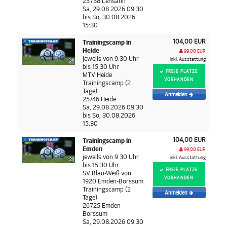
23738 Lensahn
Sa, 29.08.2026 09:30
bis So, 30.08.2026
15:30
104,00 EUR
Trainingscamp in
Heide
99,00 EUR
jeweils von 9.30 Uhr
inkl. Ausstattung
bis 15.30 Uhr
FREIE PLÄTZE
MTV Heide
VORHANDEN
Trainingscamp (2
Tage)
Anmelden
25746 Heide
Sa, 29.08.2026 09:30
bis So, 30.08.2026
15:30
104,00 EUR
Trainingscamp in
Emden
99,00 EUR
jeweils von 9.30 Uhr
inkl. Ausstattung
bis 15.30 Uhr
FREIE PLÄTZE
SV Blau-Weiß von
VORHANDEN
1920 Emden-Borssum
Trainingscamp (2
Anmelden
Tage)
26725 Emden
Borssum
Sa, 29.08.2026 09:30