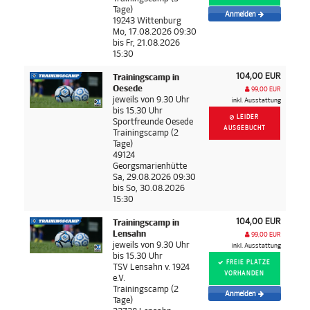
Tage)
Anmelden
19243 Wittenburg
Mo, 17.08.2026 09:30
bis Fr, 21.08.2026
15:30
104,00 EUR
Trainingscamp in
Oesede
99,00 EUR
jeweils von 9.30 Uhr
inkl. Ausstattung
bis 15.30 Uhr
LEIDER
Sportfreunde Oesede
AUSGEBUCHT
Trainingscamp (2
Tage)
49124
Georgsmarienhütte
Sa, 29.08.2026 09:30
bis So, 30.08.2026
15:30
104,00 EUR
Trainingscamp in
Lensahn
99,00 EUR
jeweils von 9.30 Uhr
inkl. Ausstattung
bis 15.30 Uhr
FREIE PLÄTZE
TSV Lensahn v. 1924
VORHANDEN
e.V.
Trainingscamp (2
Anmelden
Tage)