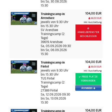
bis So, 30.08.2026
15:30
104,00 EUR
Trainingscamp in
Arendsee
99,00 EUR
jeweils von 9.30 Uhr
inkl. Ausstattung
bis 15.30 Uhr
SV Arendsee
ANMELDEFENSTER
Trainingscamp (2
GESCHLOSSEN
Tage)
39619 Arendsee
Sa, 05.09.2026 09:30
bis So, 06.09.2026
15:30
104,00 EUR
Trainingscamp in
Fintel
99,00 EUR
jeweils von 9.30 Uhr
inkl. Ausstattung
bis 15.30 Uhr
FREIE PLÄTZE
TUS Fintel
VORHANDEN
Trainingscamp (2
Tage)
Anmelden
27389 Fintel
Sa, 12.09.2026 09:30
bis So, 13.09.2026
15:30
104,00 EUR
Trainingscamp in