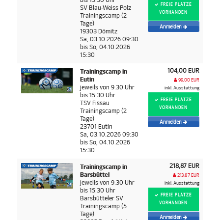
FREIE PLÄTZE
SV Blau-Weiss Polz
VORHANDEN
Trainingscamp (2
Tage)
Anmelden
19303 Dömitz
Sa, 03.10.2026 09:30
bis So, 04.10.2026
15:30
104,00 EUR
Trainingscamp in
Eutin
99,00 EUR
jeweils von 9.30 Uhr
inkl. Ausstattung
bis 15.30 Uhr
FREIE PLÄTZE
TSV Fissau
VORHANDEN
Trainingscamp (2
Tage)
Anmelden
23701 Eutin
Sa, 03.10.2026 09:30
bis So, 04.10.2026
15:30
218,87 EUR
Trainingscamp in
Barsbüttel
213,87 EUR
jeweils von 9.30 Uhr
inkl. Ausstattung
bis 15.30 Uhr
FREIE PLÄTZE
Barsbütteler SV
VORHANDEN
Trainingscamp (5
Tage)
Anmelden