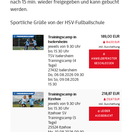
nach 15 min. wieder freigegeben und kann gebucht
werden.
Sportliche Grüße von der HSV-Fußballschule
189,00 EUR
Trainingscamp in
Iselersheim
184,00 EUR
jeweils von 9.30 Uhr
inkl. Ausstattung
bis 15.30 Uhr
TSV Iselersheim
ANMELDEFENSTER
Trainingscamp (4
GESCHLOSSEN
Tage)
27432 Iselersheim
Do, 06.08.2026 09:30
bis So, 09.08.2026
15:30
218,87 EUR
Trainingscamp in
Itzehoe
213,87 EUR
jeweils von 9.30 Uhr
inkl. Ausstattung
bis 15.30 Uhr
LEIDER
Itzehoer SV
AUSGEBUCHT
Trainingscamp (5
Tage)
25524 Itzehoe
Mo, 10.08.2026 09:30